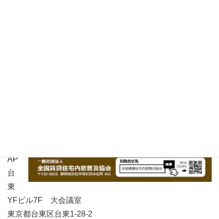
20
年
3
月
11
日
（
水
）
YK
K
AP
台
東
YFビル7F 大会議室
東京都台東区台東1-28-2